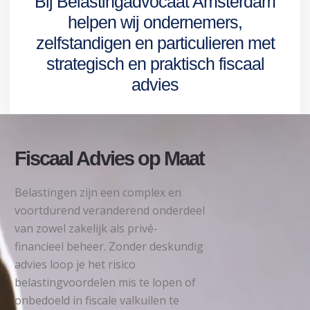
Bij Belastingadvocaat Amsterdam
helpen wij ondernemers,
zelfstandigen en particulieren met
strategisch en praktisch fiscaal
advies
Fiscaal Advies op Maat
Belastingen zijn een complex en
voortdurend veranderend onderdeel
van zowel zakelijk als privé-
financieel beheer. Zonder deskundig
advies loop je het risico
belastingvoordelen mis te lopen of
onbedoeld in fiscale valkuilen te