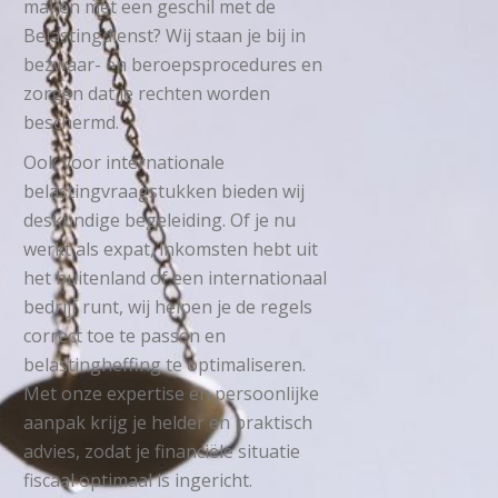
maken met een geschil met de
Belastingdienst? Wij staan je bij in
bezwaar- en beroepsprocedures en
zorgen dat je rechten worden
beschermd.
Ook voor internationale
belastingvraagstukken bieden wij
deskundige begeleiding. Of je nu
werkt als expat, inkomsten hebt uit
het buitenland of een internationaal
bedrijf runt, wij helpen je de regels
correct toe te passen en
belastingheffing te optimaliseren.
Met onze expertise en persoonlijke
aanpak krijg je helder en praktisch
advies, zodat je financiële situatie
fiscaal optimaal is ingericht.