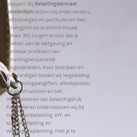
stappen. Bij
Belastingadvocaat
Amsterdam
helpen wij ondernemers,
zelfstandigen en particulieren met
strategisch en praktisch fiscaal
advies. Wij zorgen ervoor dat je
voldoet aan de wetgeving én
optimaal profiteert van
belastingbesparende
mogelijkheden. Voor bedrijven en
zelfstandigen bieden wij begeleiding
bij belastingaangiften, aftrekposten,
fiscale structuren en het
minimaliseren van belastingdruk.
Particulieren ondersteunen wij bij
inkomstenbelasting, erf- en
schenkbelasting en
vermogensplanning. Heb je te