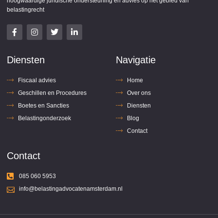
hoogwaardige juridische ondersteuning en advies op het gebied van
belastingrecht
Diensten
Navigatie
Fiscaal advies
Home
Geschillen en Procedures
Over ons
Boetes en Sancties
Diensten
Belastingonderzoek
Blog
Contact
Contact
085 060 5953
info@belastingadvocatenamsterdam.nl