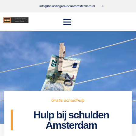
info@belastingadvocaatamsterdam.nl
+
Gratis schuldhulp
Hulp bij schulden
Amsterdam